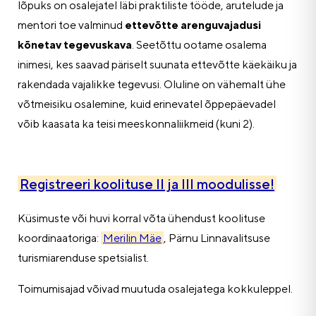
lõpuks on osalejatel läbi praktiliste tööde, arutelude ja
mentori toe valminud
ettevõtte arenguvajadusi
kõnetav tegevuskava
. Seetõttu ootame osalema
inimesi, kes saavad päriselt suunata ettevõtte käekäiku ja
rakendada vajalikke tegevusi. Oluline on vähemalt ühe
võtmeisiku osalemine, kuid erinevatel õppepäevadel
võib kaasata ka teisi meeskonnaliikmeid (kuni 2).
Registreeri koolituse II ja III moodulisse!
Küsimuste või huvi korral võta ühendust koolituse
koordinaatoriga:
Merilin Mäe
, Pärnu Linnavalitsuse
turismiarenduse spetsialist.
Toimumisajad võivad muutuda osalejatega kokkuleppel.