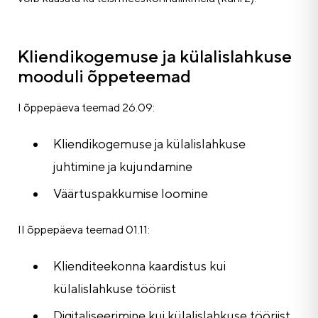
Kliendikogemuse ja külalislahkuse
mooduli õppeteemad
I õppepäeva teemad 26.09:
Kliendikogemuse ja külalislahkuse
juhtimine ja kujundamine
Väärtuspakkumise loomine
II õppepäeva teemad 01.11:
Klienditeekonna kaardistus kui
külalislahkuse tööriist
Digitaliseerimine kui külalislahkuse tööriist