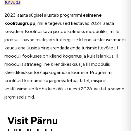
tutvuda
.
2023. aasta sügisel alustab programmi
esimene
koolitusgrupp
, mille tegevused kestavad 2024. aasta
kevadeni. Koolituskava jaotub kolmeks mooduliks, mille
jooksul saavad osalejad strateegilise kliendikesksuse mudeli
kaudu analüüsida ning arendada enda turismiettevõtet. I
mooduli fookuses on kliendikogemus ja külalislahkus, II
moodulis strateegiline kliendikesksus ja III moodulis
kliendikeskse töötajakogemuse loomine. Programmi
koolitust kordame ka järgnevatel aastatel, misjärel
analüüsime sihtkoha käekäiku uuesti 2026. aastal ja seame
järgmised sihid.
Visit Pärnu