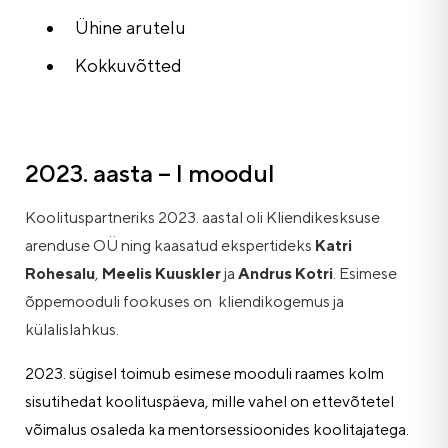
Ühine arutelu
Kokkuvõtted
2023. aasta – I moodul
Koolituspartneriks 2023. aastal oli Kliendikesksuse
arenduse OÜ ning kaasatud ekspertideks
Katri
Rohesalu
,
Meelis Kuuskler
ja
Andrus Kotri
. Esimese
õppemooduli fookuses on kliendikogemus ja
külalislahkus.
2023. sügisel toimub esimese mooduli raames kolm
sisutihedat koolituspäeva, mille vahel on ettevõtetel
võimalus osaleda ka mentorsessioonides koolitajatega.