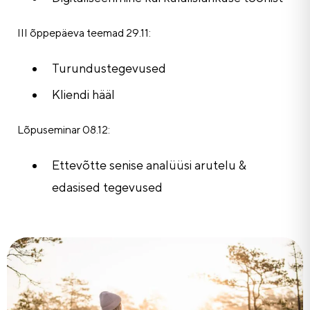
III õppepäeva teemad 29.11:
Turundustegevused
Kliendi hääl
Lõpuseminar 08.12:
Ettevõtte senise analüüsi arutelu &
edasised tegevused