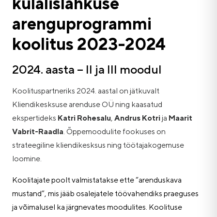
külalislahkuse
arenguprogrammi
koolitus 2023-2024
2024. aasta – II ja III moodul
Koolituspartneriks 2024. aastal on jätkuvalt
Kliendikesksuse arenduse OÜ ning kaasatud
ekspertideks
Katri Rohesalu
,
Andrus Kotri
ja
Maarit
Vabrit-Raadla
. Õppemoodulite fookuses on
strateegiline kliendikesksus ning töötajakogemuse
loomine.
Koolitajate poolt valmistatakse ette “arenduskava
mustand”, mis jääb osalejatele töövahendiks praeguses
ja võimalusel ka järgnevates moodulites. Koolituse