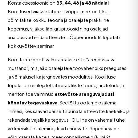
Kontaktsessioonid on
39, 44, 46 ja 48 nädalal
.
Koolitused viiakse läbi aktiivõppe meetodil, kus
põimitakse kokku teooria ja osalejate praktiline
kogemus, viiakse läbi grupitöösid ning osalejad
analüüsivad enda ettevõtet. Õppemoodulit lõpetab
kokkuvõttev seminar.
Koolitajate poolt valmistatakse ette “arenduskava
mustand”, mis jääb osalejatele töövahendiks praeguses
ja võimalusel ka järgnevates moodulites. Koolituse
lõpuks on osalejatel läbi praktiliste tööde, arutelude ja
mentori toe valminud
ettevõtte arenguvajadusi
kõnetav tegevuskava
. Seetõttu ootame osalema
inimesi, kes saavad päriselt suunata ettevõtte käekäiku ja
rakendada vajalikke tegevusi. Oluline on vähemalt ühe
võtmeisiku osalemine, kuid erinevatel õppepäevadel
võib kaasata ka teisi meeskonnaliikmeid (kuni 2).