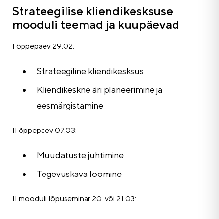
Strateegilise kliendikesksuse
mooduli teemad ja kuupäevad
I õppepäev 29.02:
Strateegiline kliendikesksus
Kliendikeskne äri planeerimine ja
eesmärgistamine
II õppepäev 07.03:
Muudatuste juhtimine
Tegevuskava loomine
II mooduli lõpuseminar 20. või 21.03: