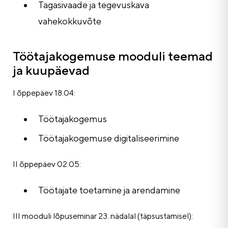
Tagasivaade ja tegevuskava
vahekokkuvõte
Töötajakogemuse mooduli teemad
ja kuupäevad
I õppepäev 18.04:
Töötajakogemus
Töötajakogemuse digitaliseerimine
II õppepäev 02.05:
Töötajate toetamine ja arendamine
III mooduli lõpuseminar 23. nädalal (täpsustamisel):