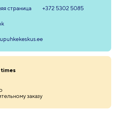
яя страница
+372 5302 5085
ok
iupuhkekeskus.ee
 times
о
тельному заказу