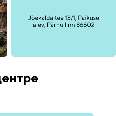
Jõekalda tee 13/1, Paikuse
alev, Pärnu linn 86602
центре