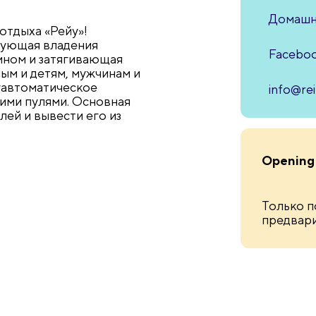
Домашн
отдыха «Рейу»!
ебующая владения
Facebo
лином и затягивающая
лым и детям, мужчинам и
уавтоматическое
info@re
ими пулями. Основная
лей и вывести его из
Opening
Только п
предвари